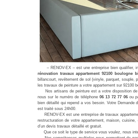
– RENOV-EX – est une entreprise bien qualifier, inst
rénovation travaux appartement 92100 boulogne bi
billancourt, revêtement de sol (vinyle, parquet, souple, 
les travaux de peinture a votre appartement sur 92100 bo
Nos artisans de peinture est a votre disposition de v
nous sur le numéro de téléphone
06 13 72 77 06
ou p
bien détaillé qui repend a vos besoin. Votre Demande 
est traité sous 24h00.
RENOV-EX est une entreprise de travaux appartement 9
restructuration de votre appartement, maison, cuisine,
d’un devis travaux détaillé et gratuit.
Que ce soit le type de service vous voulez, nous int
Nos compétences multiples nous permettent de garanti