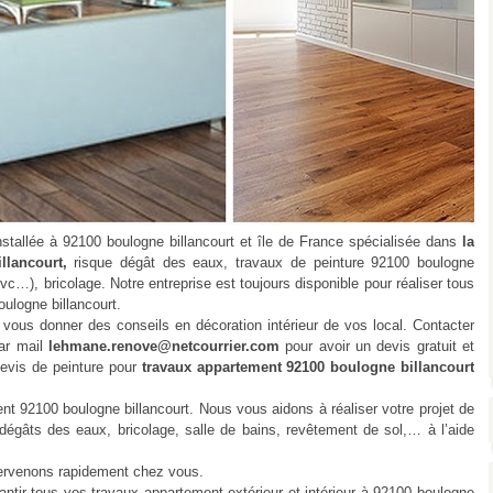
allée à 92100 boulogne billancourt et île de France spécialisée dans
la
llancourt,
risque dégât des eaux, travaux de peinture 92100 boulogne
pvc…), bricolage. Notre entreprise est toujours disponible pour réaliser tous
ulogne billancourt.
ous donner des conseils en décoration intérieur de vos local. Contacter
ar mail
lehmane.renove@netcourrier.com
pour avoir un devis gratuit et
devis de peinture pour
travaux appartement 92100 boulogne billancourt
2100 boulogne billancourt. Nous vous aidons à réaliser votre projet de
 dégâts des eaux, bricolage, salle de bains, revêtement de sol,… à l’aide
ervenons rapidement chez vous.
r tous vos travaux appartement extérieur et intérieur à 92100 boulogne