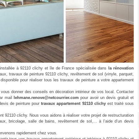
tallée à 92110 clichy et île de France spécialisée dans
la rénovation
ux, travaux de peinture 92110 clichy, revêtement de sol (vinyle, parquet,
 disponible pour réaliser tous les travaux de peinture a votre appartement
ous donner des conseils en décoration intérieur de vos local. Contacter
ar mail
lehmane.renove@netcourrier.com
pour avoir un devis gratuit et
devis de peinture pour
travaux appartement 92110 clichy
est traité sous
110 clichy. Nous vous aidons à réaliser votre projet de restructuration
ux, bricolage, salle de bains, revêtement de sol,… à l’aide d’un devis
ervenons rapidement chez vous.
r tous vos travaux appartement extérieur et intérieur à 92110 clichy et