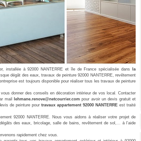
 installée à 92000 NANTERRE et île de France spécialisée dans
la
isque dégât des eaux, travaux de peinture 92000 NANTERRE, revêtement
entreprise est toujours disponible pour réaliser tous les travaux de peinture
ous donner des conseils en décoration intérieur de vos local. Contacter
ar mail
lehmane.renove@netcourrier.com
pour avoir un devis gratuit et
devis de peinture pour
travaux appartement 92000 NANTERRE
est traité
ent 92000 NANTERRE. Nous vous aidons à réaliser votre projet de
 dégâts des eaux, bricolage, salle de bains, revêtement de sol,… à l’aide
ervenons rapidement chez vous.
antir tous vos travaux appartement extérieur et intérieur à 92000