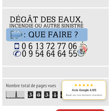
★★★★★
Nombre total de pages vues
Avis Google 4.9/5
3
0
3
1
4
0
Basé sur nos derniers chantiers