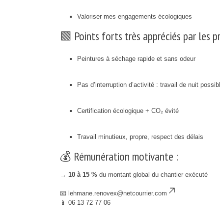
Valoriser mes engagements écologiques
🟩 Points forts très appréciés par les pr
Peintures à séchage rapide et sans odeur
Pas d’interruption d’activité : travail de nuit possib
Certification écologique + CO₂ évité
Travail minutieux, propre, respect des délais
💰 Rémunération motivante :
→
10 à 15 %
du montant global du chantier exécuté
📧
lehmane.renovex@netcourrier.com
📱 06 13 72 77 06