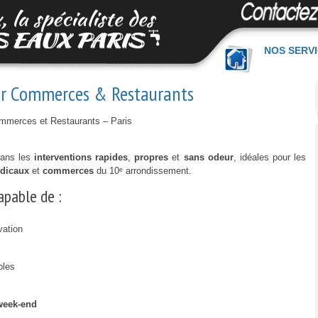
NOS SERV
our Commerces & Restaurants
ommerces et Restaurants – Paris
dans les
interventions rapides
,
propres
et
sans odeur
, idéales pour les
édicaux
et
commerces
du 10ᵉ arrondissement.
apable de :
vation
bles
 week-end