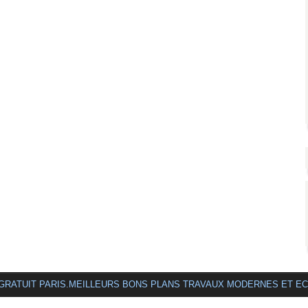
 GRATUIT PARIS.MEILLEURS BONS PLANS TRAVAUX MODERNES ET E