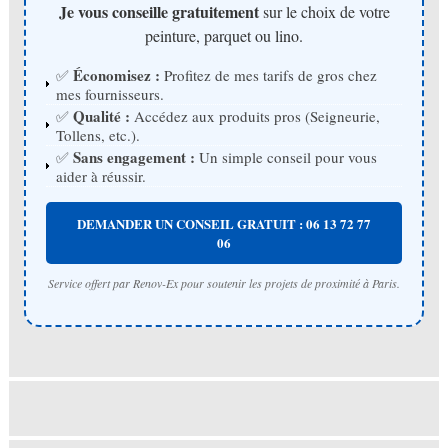
Je vous conseille gratuitement
sur le choix de votre
peinture, parquet ou lino.
Économisez :
✅
Profitez de mes tarifs de gros chez
mes fournisseurs.
Qualité :
✅
Accédez aux produits pros (Seigneurie,
Tollens, etc.).
Sans engagement :
✅
Un simple conseil pour vous
aider à réussir.
DEMANDER UN CONSEIL GRATUIT : 06 13 72 77
06
Service offert par Renov-Ex pour soutenir les projets de proximité à Paris.