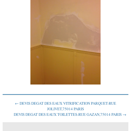
← DEVIS DEGAT DES EAUX VITRIFICATION PARQUET-RUE
JOLIVET,75014 PARIS
DEVIS DEGAT DES EAUX TOILETTES-RUE GAZAN,75014 PARIS →