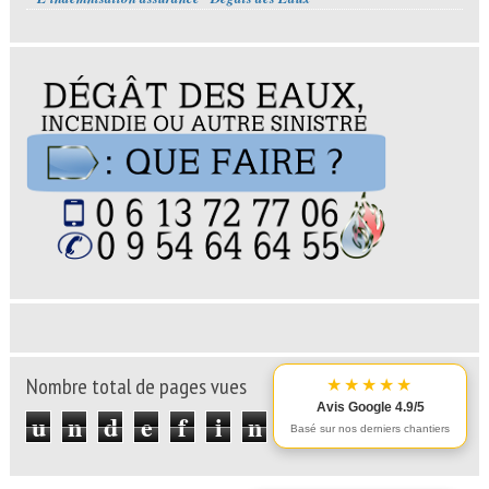
Nombre total de pages vues
★★★★★
Avis Google 4.9/5
u
n
d
e
f
i
n
e
d
Basé sur nos derniers chantiers