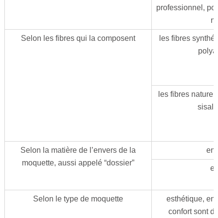
professionnel, po
no
Selon les fibres qui la composent
les fibres synthé
polya
les fibres naturel
sisal,
Selon la matière de l’envers de la
en
moquette, aussi appelé “dossier”
en
Selon le type de moquette
esthétique, ent
confort sont dé