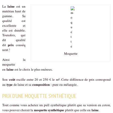
laine
La
est un
matériau haut de
gamme. Sa
qualité est
excellente et
elle est durable.
Toutefois, qui
dit qualité
prix
dit
conséq
uent !
Moquette
Ainsi la
moquette
laine
en
est le choix le plus onéreux.
coût
Son
oscille entre 20 et 250 € le m². Cette différence de prix correspond
type
composition
au
de laine et sa
: pure ou mélangée.
PRIX D’UNE MOQUETTE SYNTHÉTIQUE
Tout comme vous achetez un pull synthétique plutôt que sa version en coton,
moquette synthétique
laine
vous pouvez choisir la
plutôt que celle en
.