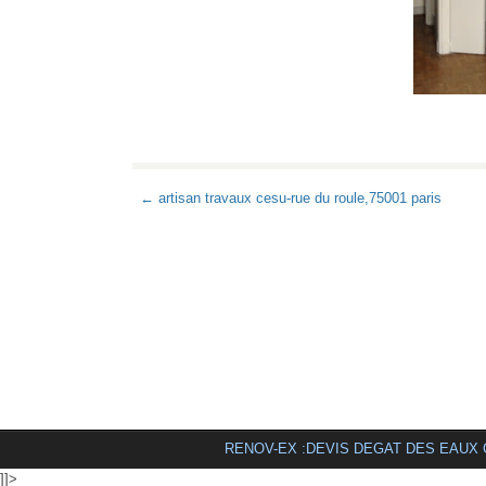
← artisan travaux cesu-rue du roule,75001 paris
RENOV-EX :DEVIS DEGAT DES EAUX
]]>