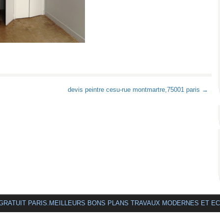
devis peintre cesu-rue montmartre,75001 paris →
 GRATUIT PARIS.MEILLEURS BONS PLANS TRAVAUX MODERNES ET E