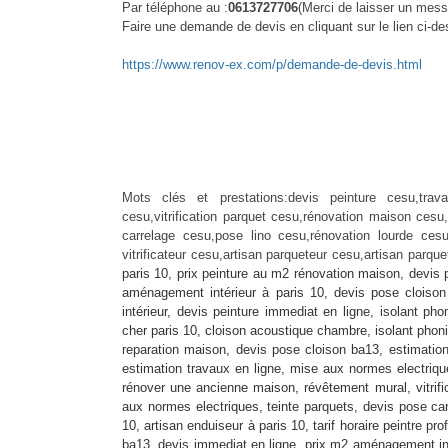
Par téléphone au :
0613727706
(Merci de laisser un mess
Faire une demande de devis en cliquant sur le lien ci-d
https://www.renov-ex.com/p/demande-de-devis.html
Mots clés et prestations:devis peinture cesu,trav
cesu,vitrification parquet cesu,rénovation maison cesu
carrelage cesu,pose lino cesu,rénovation lourde ces
vitrificateur cesu,artisan parqueteur cesu,artisan parq
paris 10, prix peinture au m2 rénovation maison, devis p
aménagement intérieur à paris 10, devis pose cloiso
intérieur, devis peinture immediat en ligne, isolant ph
cher paris 10, cloison acoustique chambre, isolant phon
reparation maison, devis pose cloison ba13, estimation
estimation travaux en ligne, mise aux normes electriqu
rénover une ancienne maison, révêtement mural, vitrifi
aux normes electriques, teinte parquets, devis pose carr
10, artisan enduiseur à paris 10, tarif horaire peintre pr
ba13, devis immediat en ligne, prix m2 aménagement inté