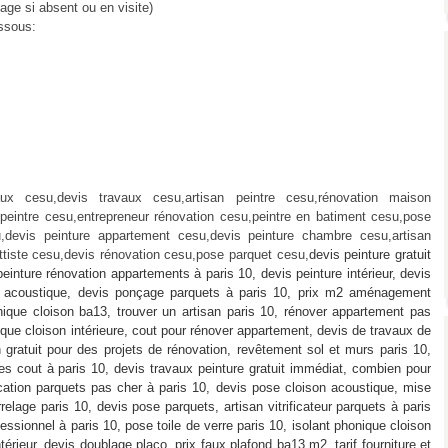
age si absent ou en visite)
essous:
aux cesu,devis travaux cesu,artisan peintre cesu,rénovation maison
,peintre cesu,entrepreneur rénovation cesu,peintre en batiment cesu,pose
u,devis peinture appartement cesu,devis peinture chambre cesu,artisan
uettiste cesu,devis rénovation cesu,pose parquet cesu,
devis peinture gratuit
einture rénovation appartements à paris 10, devis peinture intérieur, devis
n acoustique, devis ponçage parquets à paris 10, prix m2 aménagement
onique cloison ba13, trouver un artisan paris 10, rénover appartement pas
ique cloison intérieure, cout pour rénover appartement, devis de travaux de
 gratuit pour des projets de rénovation, revêtement sol et murs paris 10,
es cout à paris 10, devis travaux peinture gratuit immédiat, combien pour
cation parquets pas cher à paris 10, devis pose cloison acoustique, mise
elage paris 10, devis pose parquets, artisan vitrificateur parquets à paris
ofessionnel à paris 10, pose toile de verre paris 10, isolant phonique cloison
rieur, devis doublage placo, prix faux plafond ba13 m2, tarif fourniture et