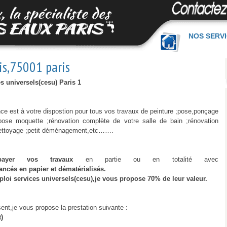
NOS SERV
is,75001 paris
s universels(cesu) Paris 1
ance est à votre dispostion pour tous vos travaux de peinture ;pose,ponçage
 ;pose moquette ;rénovation complète de votre salle de bain ;rénovation
 nettoyage ;petit déménagement,etc…….
payer
vos
travaux
en partie ou en totalité avec
nancés
en
papier
et
dématérialisés.
oi services universels(cesu),je vous propose 70% de leur valeur.
sent,je vous propose la prestation suivante :
)