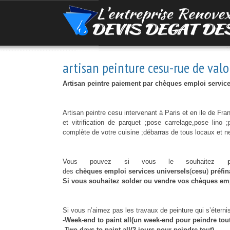
artisan peinture cesu-rue de valo
Artisan peintre paiement par chèques emploi service
Artisan peintre cesu intervenant à Paris et en ile de Fr
et vitrification de parquet ;pose carrelage,pose lino
complète de votre cuisine ;débarras de tous locaux et
Vous pouvez si vous le souhaitez
des
chèques
emploi
services
universels
(
cesu
)
préfi
Si vous souhaitez solder ou vendre vos chèques empl
Si vous n’aimez pas les travaux de peinture qui s’éterni
-Week-end to paint all(un week-end pour peindre tout
-Two days to paint all(2 jours pour peindre tout)