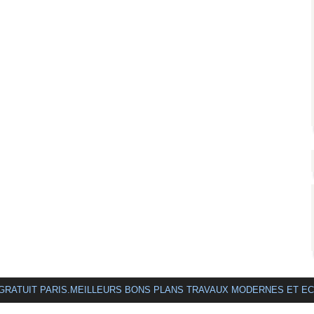
 GRATUIT PARIS.MEILLEURS BONS PLANS TRAVAUX MODERNES ET E