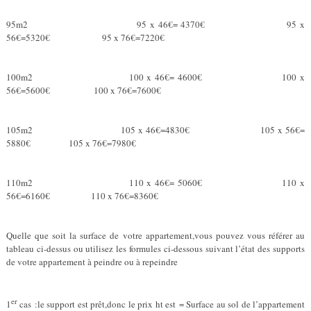
95m2 95 x 46€= 4370€ 95 x
56€=5320€ 95 x 76€=7220€
100m2 100 x 46€= 4600€ 100 x
56€=5600€ 100 x 76€=7600€
105m2 105 x 46€=4830€ 105 x 56€=
5880€ 105 x 76€=7980€
110m2 110 x 46€= 5060€ 110 x
56€=6160€ 110 x 76€=8360€
Quelle que soit la surface de votre appartement,vous pouvez vous référer au
tableau ci-dessus ou utilisez les formules ci-dessous suivant l’état des supports
de votre appartement à peindre ou à repeindre
er
1
cas :le support est prêt,donc le prix ht est = Surface au sol de l’appartement