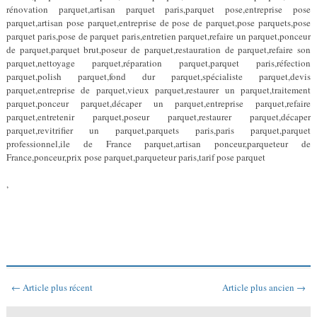
rénovation parquet,artisan parquet paris,parquet pose,entreprise pose
parquet,artisan pose parquet,entreprise de pose de parquet,pose parquets,pose
parquet paris,pose de parquet paris,entretien parquet,refaire un parquet,ponceur
de parquet,parquet brut,poseur de parquet,restauration de parquet,refaire son
parquet,nettoyage parquet,réparation parquet,parquet paris,réfection
parquet,polish parquet,fond dur parquet,spécialiste parquet,devis
parquet,entreprise de parquet,vieux parquet,restaurer un parquet,traitement
parquet,ponceur parquet,décaper un parquet,entreprise parquet,refaire
parquet,entretenir parquet,poseur parquet,restaurer parquet,décaper
parquet,revitrifier un parquet,parquets paris,paris parquet,parquet
professionnel,ile de France parquet,artisan ponceur,parqueteur de
France,ponceur,prix pose parquet,parqueteur paris,tarif pose parquet
,
← Article plus récent
Article plus ancien →