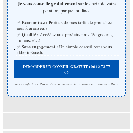
Je vous conseille gratuitement
sur le choix de votre
peinture, parquet ou lino.
Économisez :
✅
Profitez de mes tarifs de gros chez
mes fournisseurs.
Qualité :
✅
Accédez aux produits pros (Seigneurie,
Tollens, etc.).
Sans engagement :
✅
Un simple conseil pour vous
aider à réussir.
DEMANDER UN CONSEIL GRATUIT : 06 13 72 77
06
Service offert par Renov-Ex pour soutenir les projets de proximité à Paris.