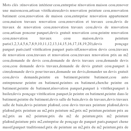
Mots clés :rénovation intérieur cesu,entreprise rénovation maison cesu,renover
une maisoncesu,artisan vitrificateur,devis renovation peinture cesu,renovation
batiment cesu,renovation de maison cesu,entreprise renovation appartement
cesu,maison travaux renovation cesu,renovation et travaux cesu,devis de
travaux de renovation cesu,renovation travaux cesu,devis de renovation
cesu,artisan ponceur parquet,devis gratuit renovation cesu,peintre renovation
cesu,renovation travaux cesu maison,devis peinture
paris(1,2,3,4,5,6,7,8,9,10,11,12,13,14,15,16,17,18,19,20),devis ponçage
parquet paris,tarif vitrification parquet paris-idf,renovation devis cesu,travaux
de renovation cesu,travaux et renovation cesu,travaux renovation prix au m2
cesu,demande de devis cesu,demande de devis travaux cesu,demande devis
cesu,cesu demande devis travaux,demande de devis gratuit cesu,parquet à
cirer,demande devis pour travaux,demande un devis,demander un devis gratuit
cesu,devis demande,peintre en batiment,peintre batiment,cesu auto
entrepreneur peintre en batiment,peintres en batiment,cherche peintre en
batiment,peintre de batiment,rénovation parquet,parquet à vitrifier,parquet à
huiler,devis ponçage vitrification parquet,le peintre en batiment,peintre dans le
batiment,peintre du batiment,devis salle de bain,devis de travaux,devis travaux
salle de bain,devis peinture plafond, cesu devis travaux peinture plafond,devis
plafond,prix peinture au m2,prix peinture m2,prix m2 peinture,peinture prix au
m2,prix au m2 peinture,prix du m2 de peinture,prix m2 peinture
plafond,peinture prix m2,entreprise de ponçage de parquet paris,parquet chene
massif,parquet traditionnel,prix de peinture au m2,prix du m2 peinture,prix de