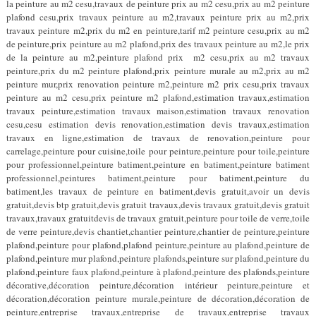
la peinture au m2 cesu,travaux de peinture prix au m2 cesu,prix au m2 peinture
plafond cesu,prix travaux peinture au m2,travaux peinture prix au m2,prix
travaux peinture m2,prix du m2 en peinture,tarif m2 peinture cesu,prix au m2
de peinture,prix peinture au m2 plafond,prix des travaux peinture au m2,le prix
de la peinture au m2,peinture plafond prix m2 cesu,prix au m2 travaux
peinture,prix du m2 peinture plafond,prix peinture murale au m2,prix au m2
peinture mur,prix renovation peinture m2,peinture m2 prix cesu,prix travaux
peinture au m2 cesu,prix peinture m2 plafond,estimation travaux,estimation
travaux peinture,estimation travaux maison,estimation travaux renovation
cesu,cesu estimation devis renovation,estimation devis travaux,estimation
travaux en ligne,estimation de travaux de renovation,peinture pour
carrelage,peinture pour cuisine,toile pour peinture,peinture pour toile,peinture
pour professionnel,peinture batiment,peinture en batiment,peinture batiment
professionnel,peintures batiment,peinture pour batiment,peinture du
batiment,les travaux de peinture en batiment,devis gratuit,avoir un devis
gratuit,devis btp gratuit,devis gratuit travaux,devis travaux gratuit,devis gratuit
travaux,travaux gratuitdevis de travaux gratuit,peinture pour toile de verre,toile
de verre peinture,devis chantiet,chantier peinture,chantier de peinture,peinture
plafond,peinture pour plafond,plafond peinture,peinture au plafond,peinture de
plafond,peinture mur plafond,peinture plafonds,peinture sur plafond,peinture du
plafond,peinture faux plafond,peinture à plafond,peinture des plafonds,peinture
décorative,décoration peinture,décoration intérieur peinture,peinture et
décoration,décoration peinture murale,peinture de décoration,décoration de
peinture,entreprise travaux,entreprise de travaux,entreprise travaux