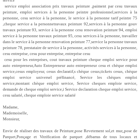
service
service emploi association prix travaux peinture ,paiment par cesu travaux
peinture, emploi services à la personne peintre professionnel,services à la
personne, cesu service à la personne, le service à la personne tarif peintre 75
,cheque service a la personnetravaux peinture 92,services à la personne gouv
travaux peinture 93, service à la personne cesu renovation peinture 94, emploi
service à la personne travaux peinture 95, cesu services à la personne, travailler
dans le service à la personne renovation peinture 77,service la personne travaux
peinture 78, prestataire de service à la personne, activités services à la personne,
cesu entreprise, cesu pour entreprise, entreprise cesu
cesu pour les entreprises, cout travaux peinture cheque emploi service pour
auto entrepreneur,Auto Entrepreneur auto entrepreneur cesu et chèque emploi
service,cesus employeur, cesus declaratif,s chèque cesus,tickets cesus, chèque
emploi service universel préfinancé, Service les chèques emploi
service,montant chèque emploi service, Service cheques emploie service,
demande de cheque emploi service,i Service declaration cheque emploi service,
cesu salarié, cheque emploie service salarié
Madame,
Mademoiselle,
Monsieur,
Envie de réaliser des travaux de Peinture,pose Revetement sol,et mur,,pose de
Parquet,Ponçage et Vitrification de parquet ,débarras de tous locaux et