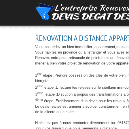
RENOVATION A DISTANCE APPART
Vous possédez un bien immobilier ,appartement,maison ,
Vous habitez en province ou à l’étranger et vous avez env
Renovex entreprise artisanale de peinture et de rénovat
mener à bien votre projet de rénovation de votre appart
ère
1
étape :Prendre possession des clés de votre bien 
bien,etc..
ème
2
étape :Effectuer les relevés sur le site(bien immobil
ème
3
étape :Discution à propos des transformations à o
4ème
étape :Etablissement d’un devis pour les travaux à r
Le devis réalisé est amener à évoluer constamment en 
de la cliente ou le client.
N’hésitez pas à nous contacter directement au :061372
pour vos travaux que nous mènerons à distance.