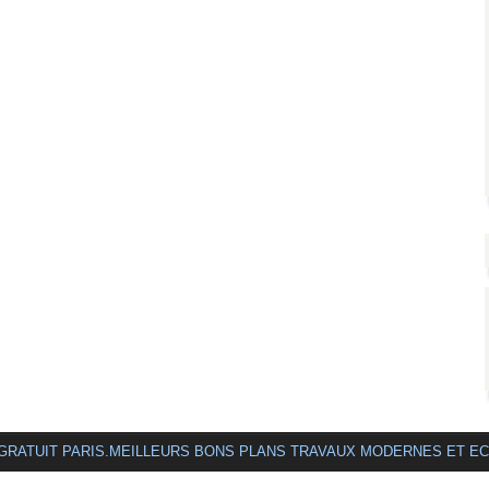
 GRATUIT PARIS.MEILLEURS BONS PLANS TRAVAUX MODERNES ET E