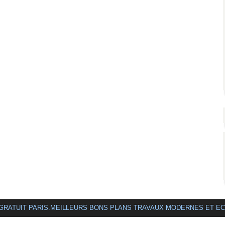
 GRATUIT PARIS.MEILLEURS BONS PLANS TRAVAUX MODERNES ET E