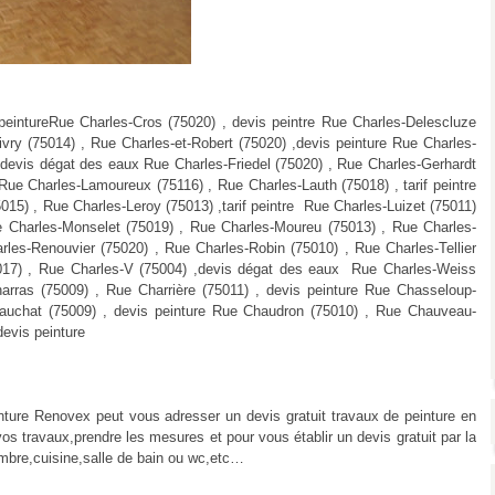
peintureRue Charles-Cros (75020) , devis peintre Rue Charles-Delescluze
vry (75014) , Rue Charles-et-Robert (75020) ,devis peinture Rue Charles-
, devis dégat des eaux Rue Charles-Friedel (75020) , Rue Charles-Gerhardt
Rue Charles-Lamoureux (75116) , Rue Charles-Lauth (75018) , tarif peintre
15) , Rue Charles-Leroy (75013) ,tarif peintre Rue Charles-Luizet (75011)
ue Charles-Monselet (75019) , Rue Charles-Moureu (75013) , Rue Charles-
rles-Renouvier (75020) , Rue Charles-Robin (75010) , Rue Charles-Tellier
(75017) , Rue Charles-V (75004) ,devis dégat des eaux Rue Charles-Weiss
harras (75009) , Rue Charrière (75011) , devis peinture Rue Chasseloup-
auchat (75009) , devis peinture Rue Chaudron (75010) , Rue Chauveau-
evis peinture
inture Renovex peut vous adresser un devis gratuit travaux de peinture en
vos travaux,prendre les mesures et pour vous établir un devis gratuit par la
ambre,cuisine,salle de bain ou wc,etc…