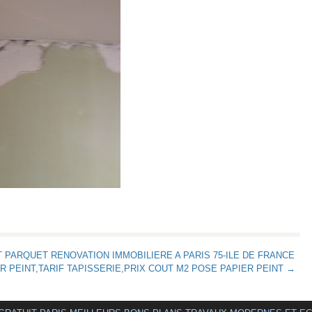
PARQUET RENOVATION IMMOBILIERE A PARIS 75-ILE DE FRANCE
R PEINT,TARIF TAPISSERIE,PRIX COUT M2 POSE PAPIER PEINT →