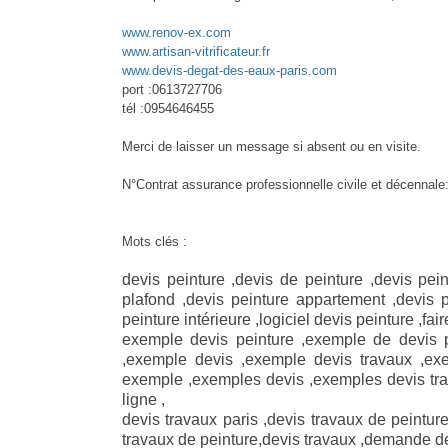
www.renov-ex.com
www.artisan-vitrificateur.fr
www.devis-degat-des-eaux-paris.com
port :0613727706
tél :0954646455
Merci de laisser un message si absent ou en visite.
N°Contrat assurance professionnelle civile et décenna
Mots clés :
devis peinture ,devis de peinture ,devis pei
plafond ,devis peinture appartement ,devis p
peinture intérieure ,logiciel devis peinture ,fai
exemple devis peinture ,exemple de devis 
,exemple devis ,exemple devis travaux ,ex
exemple ,exemples devis ,exemples devis trav
ligne ,
devis travaux paris ,devis travaux de peintur
travaux de peinture,devis travaux ,demande d