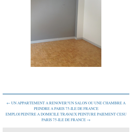
← UN APPARTEMENT A RENOVER?UN SALON OU UNE CHAMBRE A
PEINDRE A PARIS 75-ILE DE FRANCE
EMPLOI PEINTRE A DOMICILE TRAVAUX PEINTURE PAIEMENT CESU
PARIS 75-ILE DE FRANCE →