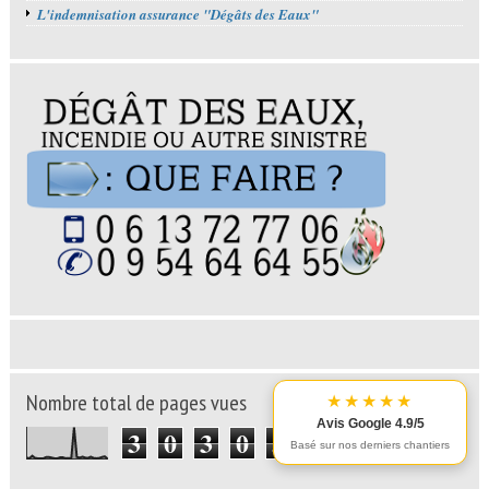
L'indemnisation assurance "Dégâts des Eaux"
Nombre total de pages vues
★★★★★
Avis Google 4.9/5
3
0
3
0
5
3
Basé sur nos derniers chantiers