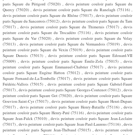
paris Square du Périgord (75020) , devis peinture couloir paris Square du
Quercy (75020) , devis peinture couloir paris Square du Ranelagh (75116) ,
devis peinture couloir paris Square du Rhône (75017) , devis peinture couloir
paris Square du Sancerrois (75012) , devis peinture couloir paris Square du Tarn
(75017) , devis peinture couloir paris Square du Thimerais (75017) , devis
peinture couloir paris Square du Trocadéro (75116) , devis peinture couloir
paris Square du Var (75020) , devis peinture couloir paris Square du Velay
(75013) , devis peinture couloir paris Square du Vermandois (75019) , devis
peinture couloir paris Square du Vexin (75019) , devis peinture couloir paris
Square Dunois (75013) , devis peinture couloir paris Square Édouard-VII
(75009) , devis peinture couloir paris Square Émile-Zola (75015) , devis
peinture couloir paris Square Emmanuel-Chabrier (75017) , devis peinture
couloir paris Square Eugène Hatton (75012) , devis peinture couloir paris
Square Fernand-de-La-Tombelle (75017) , devis peinture couloir paris Square
Frédéric-Vallois (75015) , devis peinture couloir paris Square Gabriel-Fauré
(75017) , devis peinture couloir paris Square Georges-Contenot (75012) , devis
peinture couloir paris Square Got (75020) , devis peinture couloir paris Square
Gouvion-Saint-Cyr (75017) , devis peinture couloir paris Square Henri-Duparc
(75017) , devis peinture couloir paris Square Henry-Bataille (75116) , devis
peinture couloir paris Square Henry-Paté (75116) , devis peinture couloir paris
Square Jean-Falck (75010) , devis peinture couloir paris Square Jean-Leclaire
(75017) , devis peinture couloir paris Square Jean-Paul-Laurens (75116) , devis
peinture couloir paris Square Jean-Thébaud (75015) , devis peinture couloir