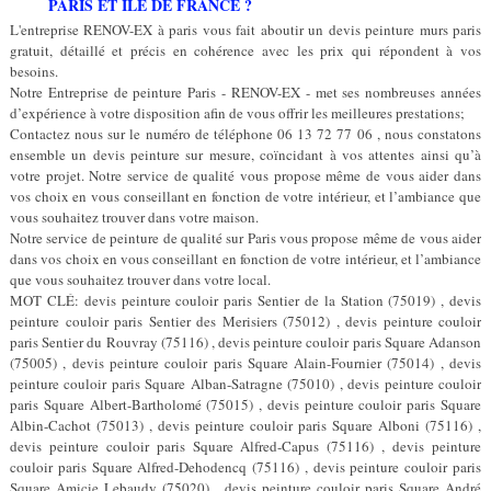
PARIS ET ÎLE DE FRANCE ?
L'entreprise RENOV-EX à paris vous fait aboutir un devis peinture murs paris
gratuit, détaillé et précis en cohérence avec les prix qui répondent à vos
besoins.
Notre Entreprise de peinture Paris - RENOV-EX - met ses nombreuses années
d’expérience à votre disposition afin de vous offrir les meilleures prestations;
Contactez nous sur le numéro de téléphone 06 13 72 77 06 , nous constatons
ensemble un devis peinture sur mesure, coïncidant à vos attentes ainsi qu’à
votre projet. Notre service de qualité vous propose même de vous aider dans
vos choix en vous conseillant en fonction de votre intérieur, et l’ambiance que
vous souhaitez trouver dans votre maison.
Notre service de peinture de qualité sur Paris vous propose même de vous aider
dans vos choix en vous conseillant en fonction de votre intérieur, et l’ambiance
que vous souhaitez trouver dans votre local.
MOT CLÉ: devis peinture couloir paris Sentier de la Station (75019) , devis
peinture couloir paris Sentier des Merisiers (75012) , devis peinture couloir
paris Sentier du Rouvray (75116) , devis peinture couloir paris Square Adanson
(75005) , devis peinture couloir paris Square Alain-Fournier (75014) , devis
peinture couloir paris Square Alban-Satragne (75010) , devis peinture couloir
paris Square Albert-Bartholomé (75015) , devis peinture couloir paris Square
Albin-Cachot (75013) , devis peinture couloir paris Square Alboni (75116) ,
devis peinture couloir paris Square Alfred-Capus (75116) , devis peinture
couloir paris Square Alfred-Dehodencq (75116) , devis peinture couloir paris
Square Amicie Lebaudy (75020) , devis peinture couloir paris Square André