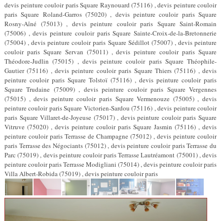
devis peinture couloir paris Square Raynouard (75116) , devis peinture couloir
paris Square Roland-Garros (75020) , devis peinture couloir paris Square
Rosny-Aîné (75013) , devis peinture couloir paris Square Saint-Romain
(75006) , devis peinture couloir paris Square Sainte-Croix-de-la-Bretonnerie
(75004) , devis peinture couloir paris Square Sédillot (75007) , devis peinture
couloir paris Square Servan (75011) , devis peinture couloir paris Square
Théodore-Judlin (75015) , devis peinture couloir paris Square Théophile-
Gautier (75116) , devis peinture couloir paris Square Thiers (75116) , devis
peinture couloir paris Square Tolstoï (75116) , devis peinture couloir paris
Square Trudaine (75009) , devis peinture couloir paris Square Vergennes
(75015) , devis peinture couloir paris Square Vermenouze (75005) , devis
peinture couloir paris Square Victorien-Sardou (75116) , devis peinture couloir
paris Square Villaret-de-Joyeuse (75017) , devis peinture couloir paris Square
Vitruve (75020) , devis peinture couloir paris Square Jasmin (75116) , devis
peinture couloir paris Terrasse de Champagne (75012) , devis peinture couloir
paris Terrasse des Négociants (75012) , devis peinture couloir paris Terrasse du
Parc (75019) , devis peinture couloir paris Terrasse Lautréamont (75001) , devis
peinture couloir paris Terrasse Modigliani (75014) , devis peinture couloir paris
Villa Albert-Robida (75019) , devis peinture couloir paris