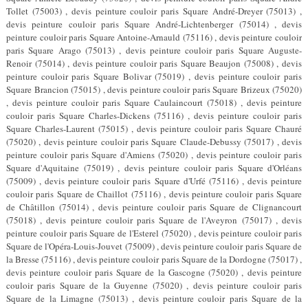
Tollet (75003) , devis peinture couloir paris Square André-Dreyer (75013) ,
devis peinture couloir paris Square André-Lichtenberger (75014) , devis
peinture couloir paris Square Antoine-Arnauld (75116) , devis peinture couloir
paris Square Arago (75013) , devis peinture couloir paris Square Auguste-
Renoir (75014) , devis peinture couloir paris Square Beaujon (75008) , devis
peinture couloir paris Square Bolivar (75019) , devis peinture couloir paris
Square Brancion (75015) , devis peinture couloir paris Square Brizeux (75020)
, devis peinture couloir paris Square Caulaincourt (75018) , devis peinture
couloir paris Square Charles-Dickens (75116) , devis peinture couloir paris
Square Charles-Laurent (75015) , devis peinture couloir paris Square Chauré
(75020) , devis peinture couloir paris Square Claude-Debussy (75017) , devis
peinture couloir paris Square d'Amiens (75020) , devis peinture couloir paris
Square d'Aquitaine (75019) , devis peinture couloir paris Square d'Orléans
(75009) , devis peinture couloir paris Square d'Urfé (75116) , devis peinture
couloir paris Square de Chaillot (75116) , devis peinture couloir paris Square
de Châtillon (75014) , devis peinture couloir paris Square de Clignancourt
(75018) , devis peinture couloir paris Square de l'Aveyron (75017) , devis
peinture couloir paris Square de l'Esterel (75020) , devis peinture couloir paris
Square de l'Opéra-Louis-Jouvet (75009) , devis peinture couloir paris Square de
la Bresse (75116) , devis peinture couloir paris Square de la Dordogne (75017) ,
devis peinture couloir paris Square de la Gascogne (75020) , devis peinture
couloir paris Square de la Guyenne (75020) , devis peinture couloir paris
Square de la Limagne (75013) , devis peinture couloir paris Square de la