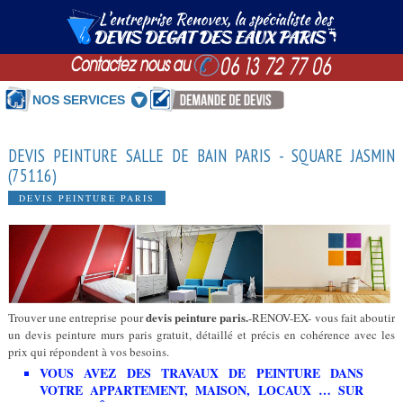
NOS SERVICES
DEVIS PEINTURE SALLE DE BAIN PARIS - SQUARE JASMIN
(75116)
DEVIS PEINTURE PARIS
devis peinture paris.
Trouver une entreprise pour
-RENOV-EX- vous fait aboutir
un devis peinture murs paris gratuit, détaillé et précis en cohérence avec les
prix qui répondent à vos besoins.
VOUS AVEZ DES TRAVAUX DE PEINTURE DANS
VOTRE APPARTEMENT, MAISON, LOCAUX … SUR