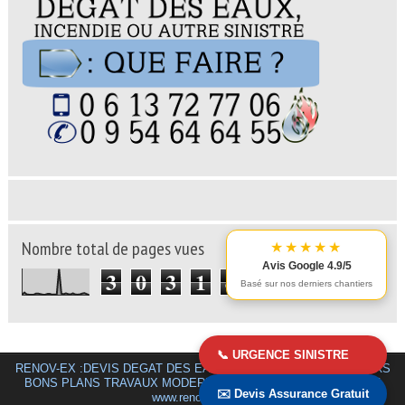
★★★★★
Nombre total de pages vues
Avis Google 4.9/5
3
0
3
1
4
4
Basé sur nos derniers chantiers
📞 URGENCE SINISTRE
RENOV-EX :DEVIS DEGAT DES EAUX GRATUIT PARIS.MEILLEURS
BONS PLANS TRAVAUX MODERNES ET ECOLOGIQUES
© 2015
✉️ Devis Assurance Gratuit
www.renov-ex.com
.