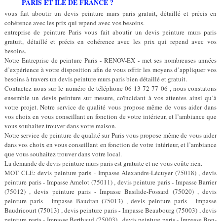
PARIS ET ÎLE DE FRANCE ?
vous fait aboutir un devis peinture murs paris gratuit, détaillé et précis en
cohérence avec les prix qui repend avec vos besoins.
entreprise de peinture Paris vous fait aboutir un devis peinture murs paris
gratuit, détaillé et précis en cohérence avec les prix qui repend avec vos
besoins.
Notre Entreprise de peinture Paris - RENOV-EX - met ses nombreuses années
d’expérience à votre disposition afin de vous offrir les moyens d’appliquer vos
besoins à travers un devis peinture murs paris bien détaillé et gratuit.
Contactez nous sur le numéro de téléphone 06 13 72 77 06 , nous constatons
ensemble un devis peinture sur mesure, coïncidant à vos attentes ainsi qu’à
votre projet. Notre service de qualité vous propose même de vous aider dans
vos choix en vous conseillant en fonction de votre intérieur, et l’ambiance que
vous souhaitez trouver dans votre maison.
Notre service de peinture de qualité sur Paris vous propose même de vous aider
dans vos choix en vous conseillant en fonction de votre intérieur, et l’ambiance
que vous souhaitez trouver dans votre local.
La demande de devis peinture murs paris est gratuite et ne vous coûte rien.
MOT CLÉ: devis peinture paris - Impasse Alexandre-Lécuyer (75018) , devis
peinture paris - Impasse Amelot (75011) , devis peinture paris - Impasse Barrier
(75012) , devis peinture paris - Impasse Basilide-Fossard (75020) , devis
peinture paris - Impasse Baudran (75013) , devis peinture paris - Impasse
Baudricourt (75013) , devis peinture paris - Impasse Beaubourg (75003) , devis
peinture paris - Impasse Berthaud (75003) , devis peinture paris - Impasse Bon-