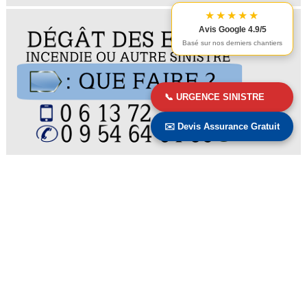
★★★★★
Avis Google 4.9/5
Basé sur nos derniers chantiers
📞 URGENCE SINISTRE
✉️ Devis Assurance Gratuit
Nombre total de pages vues
3
0
2
9
2
6