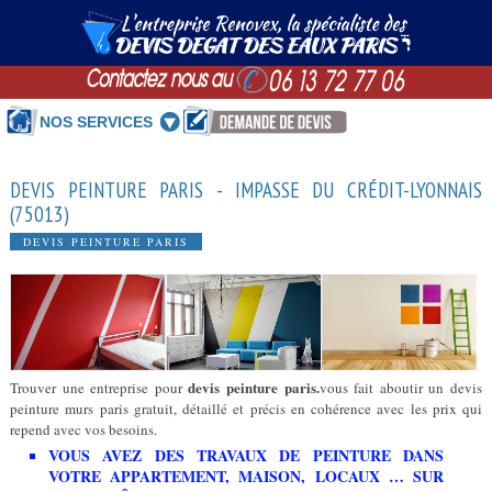
NOS SERVICES
DEVIS PEINTURE PARIS - IMPASSE DU CRÉDIT-LYONNAIS
(75013)
DEVIS PEINTURE PARIS
devis peinture paris.
Trouver une entreprise pour
vous fait aboutir un devis
peinture murs paris gratuit, détaillé et précis en cohérence avec les prix qui
repend avec vos besoins.
VOUS AVEZ DES TRAVAUX DE PEINTURE DANS
VOTRE APPARTEMENT, MAISON, LOCAUX … SUR