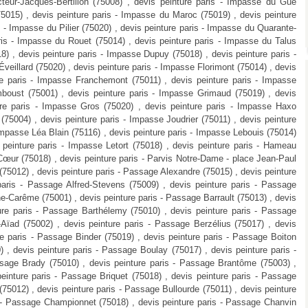
teur-Jacques-Bertillon (75008) , devis peinture paris - Impasse du Gué
75015) , devis peinture paris - Impasse du Maroc (75019) , devis peinture
s - Impasse du Pilier (75020) , devis peinture paris - Impasse du Quarante-
ris - Impasse du Rouet (75014) , devis peinture paris - Impasse du Talus
18) , devis peinture paris - Impasse Dupuy (75018) , devis peinture paris -
veillard (75020) , devis peinture paris - Impasse Florimont (75014) , devis
ure paris - Impasse Franchemont (75011) , devis peinture paris - Impasse
mboust (75001) , devis peinture paris - Impasse Grimaud (75019) , devis
ture paris - Impasse Gros (75020) , devis peinture paris - Impasse Haxo
(75004) , devis peinture paris - Impasse Joudrier (75011) , devis peinture
 Impasse Léa Blain (75116) , devis peinture paris - Impasse Lebouis (75014)
 peinture paris - Impasse Letort (75018) , devis peinture paris - Hameau
-Cœur (75018) , devis peinture paris - Parvis Notre-Dame - place Jean-Paul
 (75012) , devis peinture paris - Passage Alexandre (75015) , devis peinture
paris - Passage Alfred-Stevens (75009) , devis peinture paris - Passage
ne-Carême (75001) , devis peinture paris - Passage Barrault (75013) , devis
ture paris - Passage Barthélemy (75010) , devis peinture paris - Passage
-Aïad (75002) , devis peinture paris - Passage Berzélius (75017) , devis
re paris - Passage Binder (75019) , devis peinture paris - Passage Boiton
 , devis peinture paris - Passage Boulay (75017) , devis peinture paris -
ssage Brady (75010) , devis peinture paris - Passage Brantôme (75003) ,
peinture paris - Passage Briquet (75018) , devis peinture paris - Passage
(75012) , devis peinture paris - Passage Bullourde (75011) , devis peinture
s - Passage Championnet (75018) , devis peinture paris - Passage Chanvin