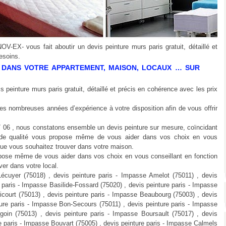
OV-EX- vous fait aboutir un devis peinture murs paris gratuit, détaillé et
esoins.
 DANS VOTRE APPARTEMENT, MAISON, LOCAUX … SUR
 peinture murs paris gratuit, détaillé et précis en cohérence avec les prix
s nombreuses années d’expérience à votre disposition afin de vous offrir
 06 , nous constatons ensemble un devis peinture sur mesure, coïncidant
ce de qualité vous propose même de vous aider dans vos choix en vous
e que vous souhaitez trouver dans votre maison.
ropose même de vous aider dans vos choix en vous conseillant en fonction
ver dans votre local.
cuyer (75018) , devis peinture paris - Impasse Amelot (75011) , devis
e paris - Impasse Basilide-Fossard (75020) , devis peinture paris - Impasse
icourt (75013) , devis peinture paris - Impasse Beaubourg (75003) , devis
ture paris - Impasse Bon-Secours (75011) , devis peinture paris - Impasse
goin (75013) , devis peinture paris - Impasse Boursault (75017) , devis
re paris - Impasse Bouvart (75005) , devis peinture paris - Impasse Calmels