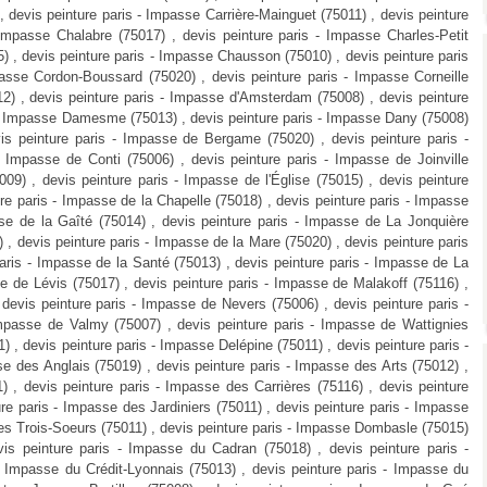
, devis peinture paris - Impasse Carrière-Mainguet (75011) , devis peinture
 Impasse Chalabre (75017) , devis peinture paris - Impasse Charles-Petit
5) , devis peinture paris - Impasse Chausson (75010) , devis peinture paris
passe Cordon-Boussard (75020) , devis peinture paris - Impasse Corneille
12) , devis peinture paris - Impasse d'Amsterdam (75008) , devis peinture
s - Impasse Damesme (75013) , devis peinture paris - Impasse Dany (75008)
is peinture paris - Impasse de Bergame (75020) , devis peinture paris -
 Impasse de Conti (75006) , devis peinture paris - Impasse de Joinville
009) , devis peinture paris - Impasse de l'Église (75015) , devis peinture
ure paris - Impasse de la Chapelle (75018) , devis peinture paris - Impasse
sse de la Gaîté (75014) , devis peinture paris - Impasse de La Jonquière
) , devis peinture paris - Impasse de la Mare (75020) , devis peinture paris
aris - Impasse de la Santé (75013) , devis peinture paris - Impasse de La
e de Lévis (75017) , devis peinture paris - Impasse de Malakoff (75116) ,
devis peinture paris - Impasse de Nevers (75006) , devis peinture paris -
Impasse de Valmy (75007) , devis peinture paris - Impasse de Wattignies
) , devis peinture paris - Impasse Delépine (75011) , devis peinture paris -
e des Anglais (75019) , devis peinture paris - Impasse des Arts (75012) ,
 , devis peinture paris - Impasse des Carrières (75116) , devis peinture
e paris - Impasse des Jardiniers (75011) , devis peinture paris - Impasse
des Trois-Soeurs (75011) , devis peinture paris - Impasse Dombasle (75015)
vis peinture paris - Impasse du Cadran (75018) , devis peinture paris -
 Impasse du Crédit-Lyonnais (75013) , devis peinture paris - Impasse du