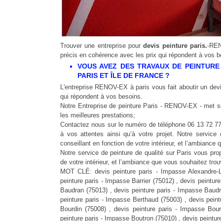
Trouver une entreprise pour
devis peinture paris.
-REN
précis en cohérence avec les prix qui répondent à vos b
VOUS AVEZ DES TRAVAUX DE PEINTURE
PARIS ET ÎLE DE FRANCE ?
L'entreprise RENOV-EX à paris vous fait aboutir un devis
qui répondent à vos besoins.
Notre Entreprise de peinture Paris - RENOV-EX - met se
les meilleures prestations;
Contactez nous sur le numéro de téléphone 06 13 72 77
à vos attentes ainsi qu’à votre projet. Notre servi
conseillant en fonction de votre intérieur, et l’ambianc
Notre service de peinture de qualité sur Paris vous p
de votre intérieur, et l’ambiance que vous souhaitez trou
MOT CLÉ: devis peinture paris - Impasse Alexandre-Lé
peinture paris - Impasse Barrier (75012) , devis peintur
Baudran (75013) , devis peinture paris - Impasse Baudr
peinture paris - Impasse Berthaud (75003) , devis pein
Bourdin (75008) , devis peinture paris - Impasse Bour
peinture paris - Impasse Boutron (75010) , devis peintu