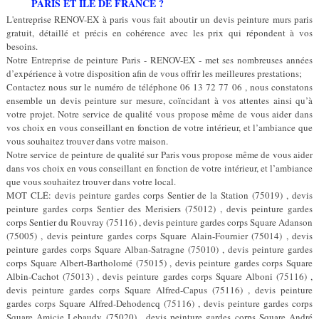
PARIS ET ÎLE DE FRANCE ?
L'entreprise RENOV-EX à paris vous fait aboutir un devis peinture murs paris
gratuit, détaillé et précis en cohérence avec les prix qui répondent à vos
besoins.
Notre Entreprise de peinture Paris - RENOV-EX - met ses nombreuses années
d’expérience à votre disposition afin de vous offrir les meilleures prestations;
Contactez nous sur le numéro de téléphone 06 13 72 77 06 , nous constatons
ensemble un devis peinture sur mesure, coïncidant à vos attentes ainsi qu’à
votre projet. Notre service de qualité vous propose même de vous aider dans
vos choix en vous conseillant en fonction de votre intérieur, et l’ambiance que
vous souhaitez trouver dans votre maison.
Notre service de peinture de qualité sur Paris vous propose même de vous aider
dans vos choix en vous conseillant en fonction de votre intérieur, et l’ambiance
que vous souhaitez trouver dans votre local.
MOT CLÉ: devis peinture gardes corps Sentier de la Station (75019) , devis
peinture gardes corps Sentier des Merisiers (75012) , devis peinture gardes
corps Sentier du Rouvray (75116) , devis peinture gardes corps Square Adanson
(75005) , devis peinture gardes corps Square Alain-Fournier (75014) , devis
peinture gardes corps Square Alban-Satragne (75010) , devis peinture gardes
corps Square Albert-Bartholomé (75015) , devis peinture gardes corps Square
Albin-Cachot (75013) , devis peinture gardes corps Square Alboni (75116) ,
devis peinture gardes corps Square Alfred-Capus (75116) , devis peinture
gardes corps Square Alfred-Dehodencq (75116) , devis peinture gardes corps
Square Amicie Lebaudy (75020) , devis peinture gardes corps Square André