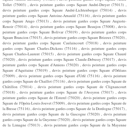
Tollet (75003) , devis peinture gardes corps Square André-Dreyer (75013) ,
devis peinture gardes corps Square André-Lichtenberger (75014) , devis
peinture gardes corps Square Antoine-Arnauld (75116) , devis peinture gardes
corps Square Arago (75013) , devis peinture gardes corps Square Auguste-
Renoir (75014) , devis peinture gardes corps Square Beaujon (75008) , devis
peinture gardes corps Square Bolivar (75019) , devis peinture gardes corps
Square Brancion (75015) , devis peinture gardes corps Square Brizeux (75020) ,
devis peinture gardes corps Square Caulaincourt (75018) , devis peinture
gardes corps Square Charles-Dickens (75116) , devis peinture gardes corps
Square Charles-Laurent (75015) , devis peinture gardes corps Square Chauré
(75020) , devis peinture gardes corps Square Claude-Debussy (75017) , devis
peinture gardes corps Square d'Amiens (75020) , devis peinture gardes corps
Square d'Aquitaine (75019) , devis peinture gardes corps Square d'Orléans
(75009) , devis peinture gardes corps Square d'Urfé (75116) , devis peinture
gardes corps Square de Chaillot (75116) , devis peinture gardes corps Square de
Châtillon (75014) , devis peinture gardes corps Square de Clignancourt
(75018) , devis peinture gardes corps Square de l'Aveyron (75017) , devis
peinture gardes corps Square de l'Esterel (75020) , devis peinture gardes corps
Square de l'Opéra-Louis-Jouvet (75009) , devis peinture gardes corps Square de
la Bresse (75116) , devis peinture gardes corps Square de la Dordogne (75017) ,
devis peinture gardes corps Square de la Gascogne (75020) , devis peinture
gardes corps Square de la Guyenne (75020) , devis peinture gardes corps Square
de la Limagne (75013) , devis peinture gardes corps Square de la Mayenne