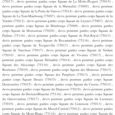
(75017) , devis peinture gardes corps Square de La Motte-Picquet (75015) ,
devis peinture gardes corps Square de la Mutualité (75005) , devis peinture
gardes corps Square de la Porte-de-Vanves (75014) , devis peinture gardes corps
Square de La Tour-Maubourg (75007) , devis peinture gardes corps Square de la
Vendée (75012) , devis peinture gardes corps Square de Luynes (75007) , devis
peinture gardes corps Square de Maubeuge (75009) , devis peinture gardes
corps Square de Monsoreau (75020) , devis peinture gardes corps Square de
Padirac (75116) , devis peinture gardes corps Square de Port-Royal (75013) ,
devis peinture gardes corps Square de Rocamadour (75116) , devis peinture
gardes corps Square de Tocqueville (75017) , devis peinture gardes corps
Square de Vaucluse (75017) , devis peinture gardes corps Square de Verdun
(75010) , devis peinture gardes corps Square de Vivarais (75017) , devis
peinture gardes corps Square Delambre (75014) , devis peinture gardes corps
Square des Aliscamps (75116) , devis peinture gardes corps Square des
Bouleaux (75019) , devis peinture gardes corps Square des Mimosas (75013) ,
devis peinture gardes corps Square des Peupliers (75013) , devis peinture
gardes corps Square Desaix (75015) , devis peinture gardes corps Square
Desnouettes (75015) , devis peinture gardes corps Square du Croisic (75015) ,
devis peinture gardes corps Square du Diapason (75019) , devis peinture gardes
corps Square du Docteur-Blanche (75116) , devis peinture gardes corps Square
du Graisivaudan (75017) , devis peinture gardes corps Square du Laonnais
(75019) , devis peinture gardes corps Square du Limousin (75013) , devis
peinture gardes corps Square du Massif-Central (75012) , devis peinture gardes
corps Square du Mont-Blanc (75116) , devis peinture gardes corps Square du