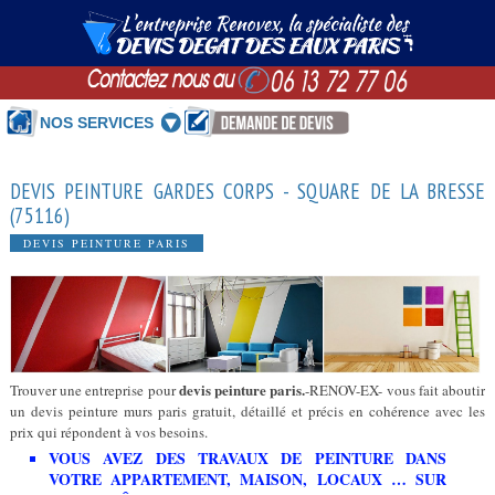
NOS SERVICES
DEVIS PEINTURE GARDES CORPS - SQUARE DE LA BRESSE
(75116)
DEVIS PEINTURE PARIS
devis peinture paris.
Trouver une entreprise pour
-RENOV-EX- vous fait aboutir
un devis peinture murs paris gratuit, détaillé et précis en cohérence avec les
prix qui répondent à vos besoins.
VOUS AVEZ DES TRAVAUX DE PEINTURE DANS
VOTRE APPARTEMENT, MAISON, LOCAUX … SUR