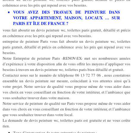
cohérence avec les prix qui repend avec vos besoins.
VOUS AVEZ DES TRAVAUX DE PEINTURE DANS
VOTRE APPARTEMENT, MAISON, LOCAUX … SUR
PARIS ET ÎLE DE FRANCE ?
vous fait aboutir un devis peinture wc, toilettes paris gratuit, détaillé et précis
en cohérence avec les prix qui repend avec vos besoins.
entreprise de peinture Paris vous fait aboutir un devis peinture wc, toilettes
paris gratuit, détaillé et précis en cohérence avec les prix qui repend avec vos
besoins.
Notre Entreprise de peinture Paris -RENOV-EX- met ses nombreuses années
d’expérience à votre disposition afin de vous offrir les moyens d’appliquer vos
besoins à travers un devis peinture wc, toilettes paris bien détaillé et gratuit.
Contactez nous sur le numéro de téléphone 06 13 72 77 06 , nous constatons
ensemble un devis peinture sur mesure, coïncidant à vos attentes ainsi qu’à
votre projet. Notre service de qualité vous propose même de vous aider dans
vos choix en vous conseillant en fonction de votre intérieur, et l’ambiance que
vous souhaitez trouver dans votre maison.
Notre service de peinture de qualité sur Paris vous propose même de vous aider
dans vos choix en vous conseillant en fonction de votre intérieur, et l’ambiance
que vous souhaitez trouver dans votre local.
La demande de devis peinture wc, toilettes paris est gratuite et ne vous coûte
rien.
Zone d’intervention de notre entreprise de peinture :