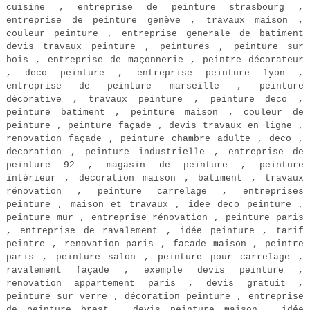
cuisine , entreprise de peinture strasbourg ,
entreprise de peinture genève , travaux maison ,
couleur peinture , entreprise generale de batiment
devis travaux peinture , peintures , peinture sur
bois , entreprise de maçonnerie , peintre décorateur
, deco peinture , entreprise peinture lyon ,
entreprise de peinture marseille , peinture
décorative , travaux peinture , peinture deco ,
peinture batiment , peinture maison , couleur de
peinture , peinture façade , devis travaux en ligne ,
renovation façade , peinture chambre adulte , deco ,
decoration , peinture industrielle , entreprise de
peinture 92 , magasin de peinture , peinture
intérieur , decoration maison , batiment , travaux
rénovation , peinture carrelage , entreprises
peinture , maison et travaux , idee deco peinture ,
peinture mur , entreprise rénovation , peinture paris
, entreprise de ravalement , idée peinture , tarif
peintre , renovation paris , facade maison , peintre
paris , peinture salon , peinture pour carrelage ,
ravalement façade , exemple devis peinture ,
renovation appartement paris , devis gratuit ,
peinture sur verre , décoration peinture , entreprise
de peinture brest , devis peinture maison , idée