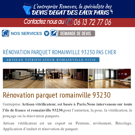
NOS SERVICES
RÉNOVATION PARQUET ROMAINVILLE 93230 PAS CHER
ARTISAN VITRIFICATEUR ROMAINVILLE 93230
Rénovation parquet romainville 93230
Artisan vitrificateur, est basée à Paris.Nous intervenons sur toute
l'entreprise
l'ile de france et romainville 93230.
pour l’entretien, la pose, la vitrification, le
ponçage ou la rénovation parquets.
Artisan vitrificateur est un expert en Peinture, revêtement, Bricolage,
Application d’enduit et rénovation de parquet.