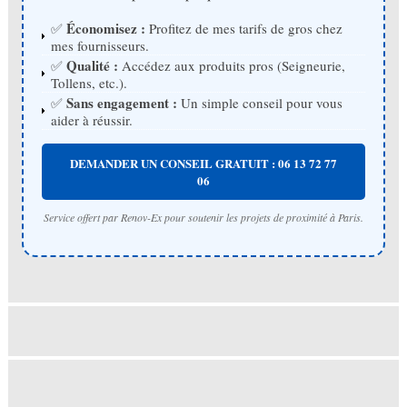
Économisez :
✅
Profitez de mes tarifs de gros chez
mes fournisseurs.
Qualité :
✅
Accédez aux produits pros (Seigneurie,
Tollens, etc.).
Sans engagement :
✅
Un simple conseil pour vous
aider à réussir.
DEMANDER UN CONSEIL GRATUIT : 06 13 72 77
06
Service offert par Renov-Ex pour soutenir les projets de proximité à Paris.