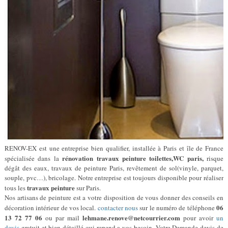
RENOV-EX est une entreprise bien qualifier, installée à Paris et île de France
rénovation travaux peinture toilettes,WC paris,
spécialisée dans la
risque
dégât des eaux, travaux de peinture Paris, revêtement de sol(vinyle, parquet,
souple, pvc…), bricolage. Notre entreprise est toujours disponible pour réaliser
travaux peinture
tous les
sur Paris.
Nos artisans de peinture est a votre disposition de vous donner des conseils en
06
décoration intérieur de vos local.
contacter nous
sur le numéro de téléphone
13 72 77 06
lehmane.renove@netcourrier.com
ou par mail
pour avoir
un
devis
gratuit et bien détaillé qui repend a vos besoin. Votre Demande devis de