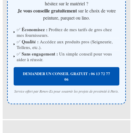
hésitez sur le matériel ?
Je vous conseille gratuitement
sur le choix de votre
peinture, parquet ou lino.
Économisez :
✅
Profitez de mes tarifs de gros chez
mes fournisseurs.
Qualité :
✅
Accédez aux produits pros (Seigneurie,
Tollens, etc.).
Sans engagement :
✅
Un simple conseil pour vous
aider à réussir.
DEMANDER UN CONSEIL GRATUIT : 06 13 72 77
06
Service offert par Renov-Ex pour soutenir les projets de proximité à Paris.