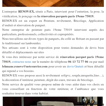
RENOV-EX,
L’entreprise
située a Paris, intervient pour l’entretien, la pose, la
la rénovation parquets paris 19eme 75019.
vitrification, le ponçage ou
RENOV-EX est un expert en Peinture, revêtement, Bricolage, Application
d’enduit et rénovation de parquet.
Notre entreprise de peinture paris 19eme 75019 intervient auprès des
particuliers, professionnels, collectivités et copropriétés.
Nous travaillons sur divers types de parquets, du collé au flottant en passant par
le traditionnel sur lambourdes.
Nos artisans sont à votre disposition pour toutes demandes de devis bien
détaillé et déplacements sur sites
rénovation parquet paris 19eme
Si vous êtes intéressez par notre service de
75019,
06 13 72 77 06
contactez nous
sur le numéro de téléphone
ou par mail
lehmane.renove@netcourrier.com
pour avoir un
devis Gratuit
et bien détaillé
qui repend a vos besoins.
RENOV-EX vous propose aussi le revêtement sol(pvc, souple,moquette,lino…),
la décoration d’intérieur, peinture, dégât des eaux, travaux de bricolage.
Notre service de qualité vous propose même de vous aider dans vos choix en
vous conseillant en fonction de votre intérieur, et l’ambiance que vous
souhaitez trouver dans votre habitat.