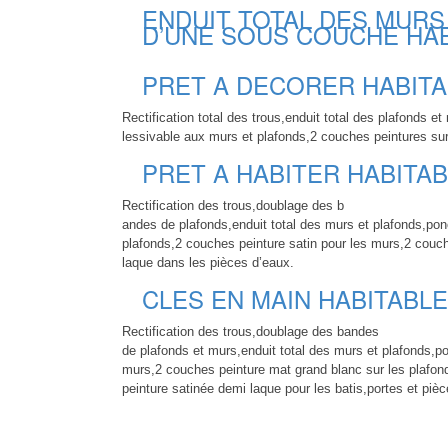
ENDUIT TOTAL DES MURS
D’UNE SOUS COUCHE HAB
PRET A DECORER HABITA
Rectification total des trous,enduit total des plafonds
lessivable aux murs et plafonds,2 couches peintures su
PRET A HABITER HABITAB
Rectification des trous,doublage des b
andes de plafonds,enduit total des murs et plafonds,po
plafonds,2 couches peinture satin pour les murs,2 couch
laque dans les pièces d’eaux.
CLES EN MAIN HABITABLE
Rectification des trous,doublage des bandes
de plafonds et murs,enduit total des murs et plafonds,p
murs,2 couches peinture mat grand blanc sur les plafon
peinture satinée demi laque pour les batis,portes et piè