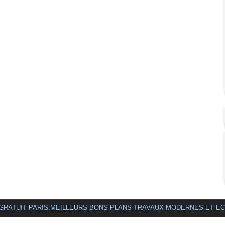
 GRATUIT PARIS.MEILLEURS BONS PLANS TRAVAUX MODERNES ET E