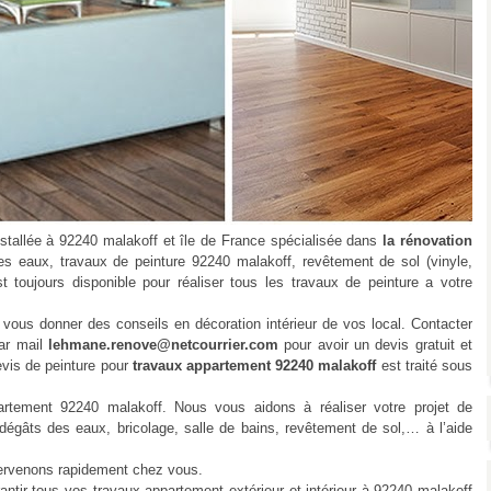
allée à 92240 malakoff et île de France spécialisée dans
la rénovation
s eaux, travaux de peinture 92240 malakoff, revêtement de sol (vinyle,
t toujours disponible pour réaliser tous les travaux de peinture a votre
ous donner des conseils en décoration intérieur de vos local. Contacter
ar mail
lehmane.renove@netcourrier.com
pour avoir un devis gratuit et
evis de peinture pour
travaux appartement 92240 malakoff
est traité sous
ent 92240 malakoff. Nous vous aidons à réaliser votre projet de
 dégâts des eaux, bricolage, salle de bains, revêtement de sol,… à l’aide
ervenons rapidement chez vous.
r tous vos travaux appartement extérieur et intérieur à 92240 malakoff