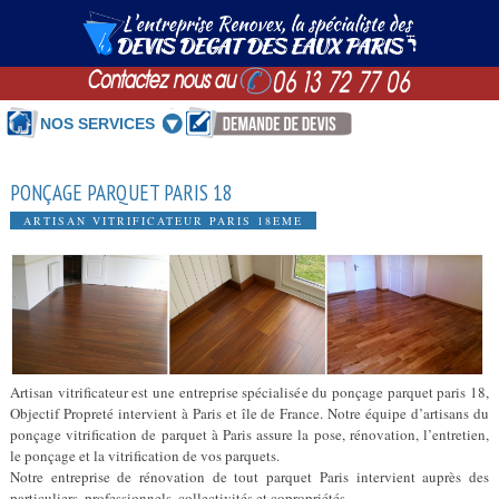
NOS SERVICES
PONÇAGE PARQUET PARIS 18
ARTISAN VITRIFICATEUR PARIS 18EME
Artisan vitrificateur est une entreprise spécialisée du ponçage parquet paris 18,
Objectif Propreté intervient à Paris et île de France. Notre équipe d’artisans du
ponçage vitrification de parquet à Paris assure la pose, rénovation, l’entretien,
le ponçage et la vitrification de vos parquets.
Notre entreprise de rénovation de tout parquet Paris intervient auprès des
particuliers, professionnels, collectivités et copropriétés.