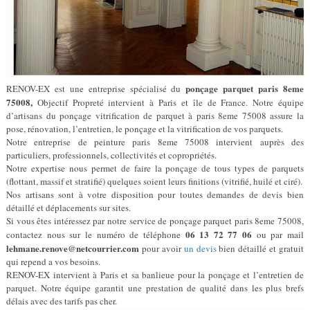
ponçage parquet paris 8eme
RENOV-EX est une entreprise spécialisé du
75008,
Objectif Propreté intervient à Paris et île de France. Notre équipe
d’artisans du ponçage vitrification de parquet à paris 8eme 75008 assure la
pose, rénovation, l’entretien, le ponçage et la vitrification de vos parquets.
Notre entreprise de peinture paris 8eme 75008 intervient auprès des
particuliers, professionnels, collectivités et copropriétés.
Notre expertise nous permet de faire la ponçage de tous types de parquets
(flottant, massif et stratifié) quelques soient leurs finitions (vitrifié, huilé et ciré).
Nos artisans sont à votre disposition pour toutes demandes de devis bien
détaillé et déplacements sur sites.
Si vous êtes intéressez par notre service de ponçage parquet paris 8eme 75008,
06 13 72 77 06
contactez nous sur le numéro de téléphone
ou par mail
lehmane.renove@netcourrier.com
pour avoir
un devis
bien détaillé et gratuit
qui repend a vos besoins.
RENOV-EX intervient à Paris et sa banlieue pour la ponçage et l’entretien de
parquet. Notre équipe garantit une prestation de qualité dans les plus brefs
délais avec des tarifs pas cher.